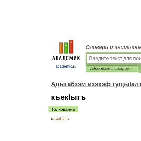
Словари и энциклоп
academic.ru
Адыгабзэм изэхэф гущыIалъ
Адыгабзэм изэхэф гущыIал
къекIыгъ
Толкование
къекIыгъ