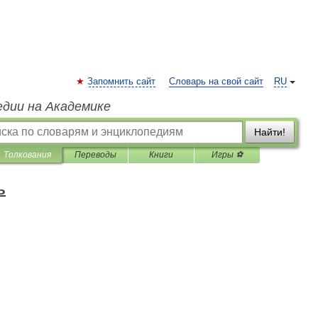
Запомнить сайт
Словарь на свой сайт
RU
едии на Академике
Найти!
Толкования
Переводы
Книги
Игры ⚽
ъ