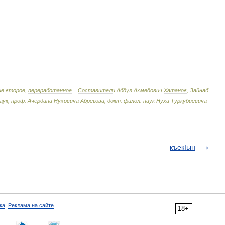
ие
второе
,
переработанное
.
.
Составители
Абдул
Ахмедович
Хатанов
,
Зайнаб
аук
,
проф
.
Ачердана
Нуховича
Абрегова
,
докт
.
филол
.
наук
Нуха
Туркубиевича
къекIын
ка
,
Реклама на сайте
18+