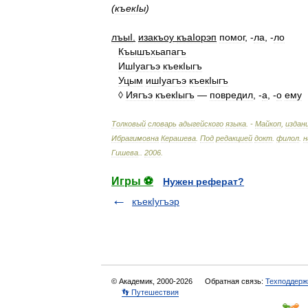
(
къекIы
)
лъыI
.
изакъоу
къаIорэп
помог
, -
ла
, -
ло
Къышъхьапагъ
ИшIуагъэ
къекIыгъ
Уцым
ишIуагъэ
къекIыгъ
◊
Иягъэ
къекIыгъ
—
повредил
, -
а
, -
о
ему
Толковый
словарь
адыгейского
языка
. -
Майкоп
,
издан
Ибрагимовна
Керашева
.
Под
редакцией
докт
.
филол
.
н
Гишева
.
.
2006
.
Игры ⚽
Нужен реферат?
къекIугъэр
© Академик, 2000-2026
Обратная связь:
Техподдерж
👣 Путешествия